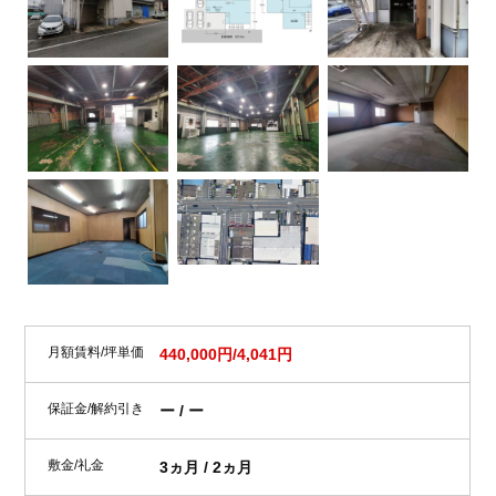
月額賃料/坪単価
440,000円/4,041円
保証金/解約引き
ー / ー
敷金/礼金
3ヵ月 / 2ヵ月