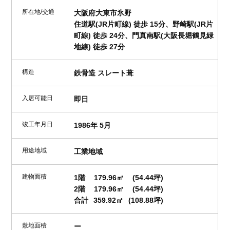
所在地/交通
大阪府大東市氷野
住道駅(JR片町線) 徒歩 15分、野崎駅(JR片
町線) 徒歩 24分、門真南駅(大阪長堀鶴見緑
地線) 徒歩 27分
構造
鉄骨造 スレート葺
入居可能日
即日
竣工年月日
1986年 5月
用途地域
工業地域
建物面積
1階
179.96㎡
(54.44坪)
2階
179.96㎡
(54.44坪)
合計
359.92㎡
(108.88坪)
敷地面積
ー