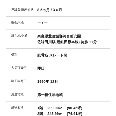
保証金/解約引き
8.5ヵ月 / 3ヵ月
敷金/礼金
ー / ー
所在地/交通
奈良県北葛城郡河合町穴闇
佐味田川駅(近鉄田原本線) 徒歩 11分
構造
鉄骨造 スレート葺
入居可能日
即日
竣工年月日
1990年 12月
用途地域
第一種住居地域
建物面積
1階
299.00㎡
(90.45坪)
2階
245.99㎡
(74.41坪)