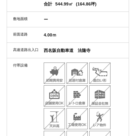
合計
544.99㎡
(164.86坪)
敷地面積
ー
前面道路
4.00ｍ
高速道路出入口
西名阪自動車道 法隆寺
付帯設備