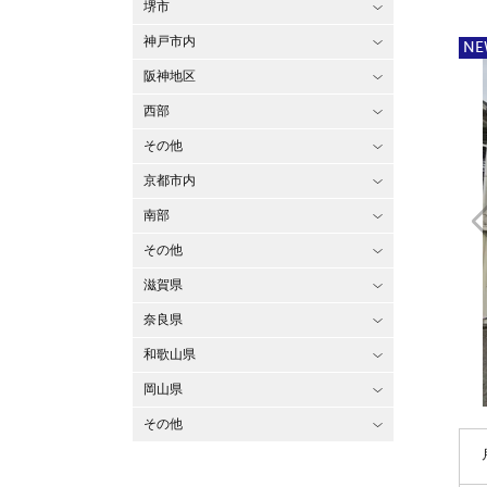
堺市
神戸市内
NE
阪神地区
西部
その他
京都市内
南部
その他
滋賀県
奈良県
和歌山県
岡山県
その他