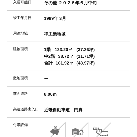
入居可能日
その他 ２０２６年６月中旬
竣工年月日
1989年 3月
用途地域
準工業地域
建物面積
1階
123.20㎡
(37.26坪)
中2階
38.72㎡
(11.71坪)
合計
161.92㎡
(48.97坪)
敷地面積
ー
前面道路
8.00ｍ
高速道路出入口
近畿自動車道 門真
付帯設備