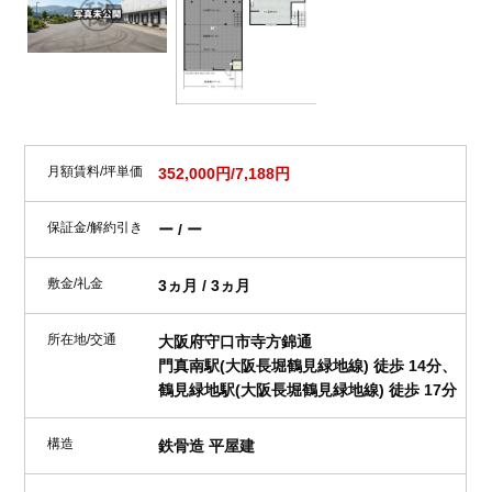
月額賃料/坪単価
352,000円/7,188円
保証金/解約引き
ー / ー
敷金/礼金
3ヵ月 / 3ヵ月
所在地/交通
大阪府守口市寺方錦通
門真南駅(大阪長堀鶴見緑地線) 徒歩 14分、
鶴見緑地駅(大阪長堀鶴見緑地線) 徒歩 17分
構造
鉄骨造 平屋建