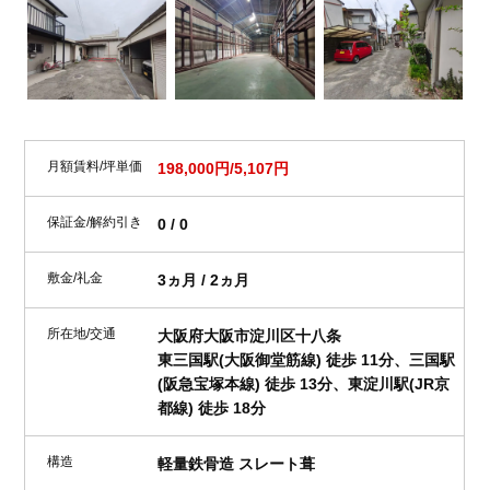
月額賃料/坪単価
198,000円/5,107円
保証金/解約引き
0 / 0
敷金/礼金
3ヵ月 / 2ヵ月
所在地/交通
大阪府大阪市淀川区十八条
東三国駅(大阪御堂筋線) 徒歩 11分、三国駅
(阪急宝塚本線) 徒歩 13分、東淀川駅(JR京
都線) 徒歩 18分
構造
軽量鉄骨造 スレート葺