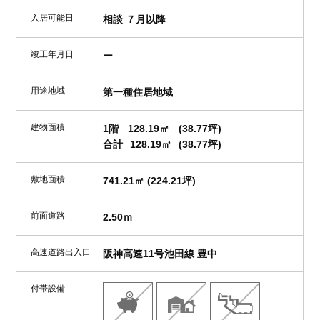
入居可能日
相談 ７月以降
竣工年月日
ー
用途地域
第一種住居地域
建物面積
1階
128.19㎡
(38.77坪)
合計
128.19㎡
(38.77坪)
敷地面積
741.21㎡ (224.21坪)
前面道路
2.50ｍ
高速道路出入口
阪神高速11号池田線 豊中
付帯設備