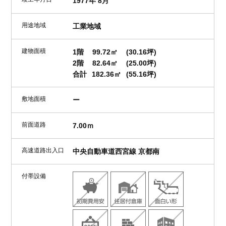
1977年 8月
用途地域
工業地域
建物面積
1階
99.72㎡
(30.16坪)
2階
82.64㎡
(25.00坪)
合計
182.36㎡
(55.16坪)
敷地面積
ー
前面道路
7.00ｍ
高速道路出入口
中央自動車道西宮線 京都南
付帯設備