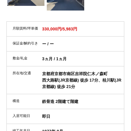
月額賃料/坪単価
330,000円/5,983円
保証金/解約引き
ー / ー
敷金/礼金
3ヵ月 / 1ヵ月
所在地/交通
京都府京都市南区吉祥院仁木ノ森町
西大路駅(JR京都線) 徒歩 17分、桂川駅(JR
京都線) 徒歩 21分
構造
鉄骨造 2階建て階建
入居可能日
即日
竣工年月日