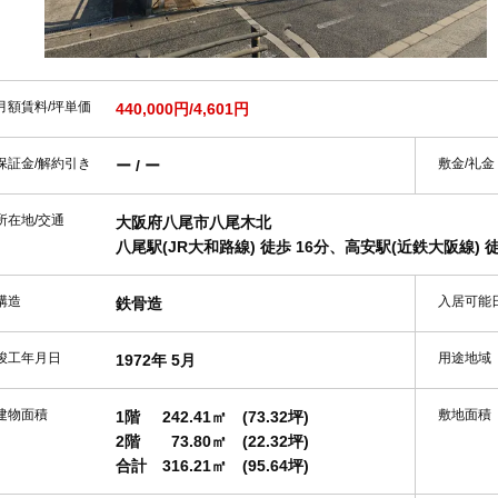
月額賃料/坪単価
440,000円/4,601円
保証金/解約引き
敷金/礼金
ー / ー
所在地/交通
大阪府八尾市八尾木北
八尾駅(JR大和路線) 徒歩 16分、高安駅(近鉄大阪線) 徒
構造
入居可能
鉄骨造
竣工年月日
用途地域
1972年 5月
建物面積
敷地面積
1階
242.41㎡
(73.32坪)
2階
73.80㎡
(22.32坪)
合計
316.21㎡
(95.64坪)