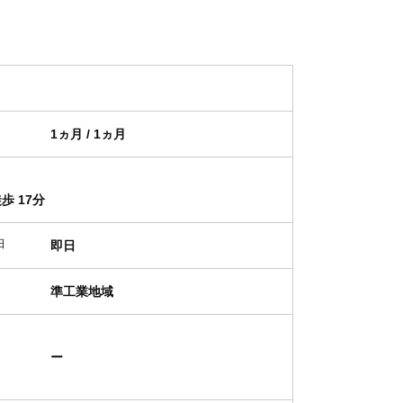
1ヵ月 / 1ヵ月
歩 17分
日
即日
準工業地域
ー