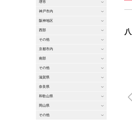
堺市
神戸市内
阪神地区
八
西部
その他
京都市内
南部
その他
滋賀県
奈良県
和歌山県
岡山県
その他