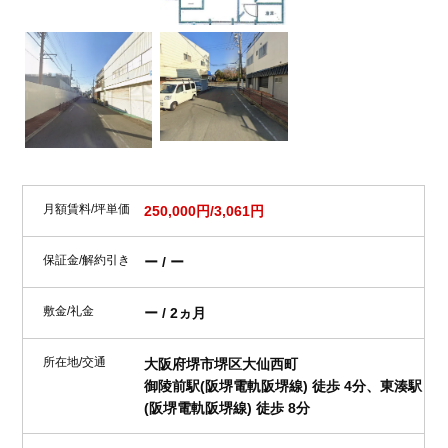
月額賃料/坪単価
250,000円/3,061円
保証金/解約引き
ー / ー
敷金/礼金
ー / 2ヵ月
所在地/交通
大阪府堺市堺区大仙西町
御陵前駅(阪堺電軌阪堺線) 徒歩 4分、東湊駅
(阪堺電軌阪堺線) 徒歩 8分