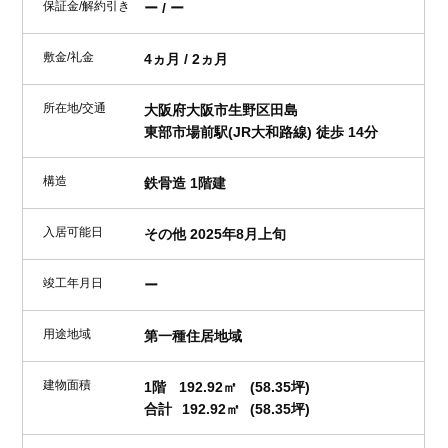
保証金/解約引き
ー / ー
敷金/礼金
4ヵ月 / 2ヵ月
所在地/交通
大阪府大阪市生野区田島
東部市場前駅(JR大和路線) 徒歩 14分
構造
鉄骨造 1階建
入居可能日
その他 2025年8月上旬
竣工年月日
ー
用途地域
第一種住居地域
建物面積
1階
192.92㎡
(58.35坪)
合計
192.92㎡
(58.35坪)