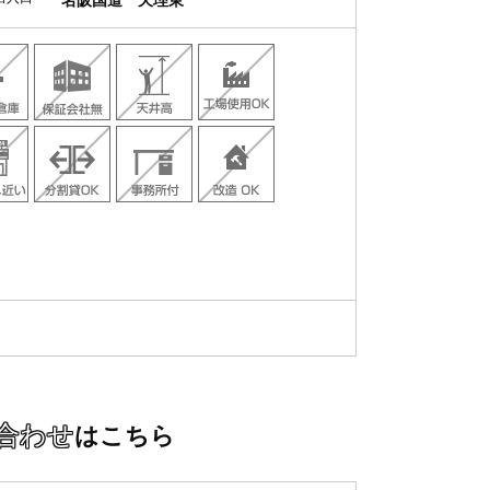
名阪国道 天理東
合わせ
はこちら