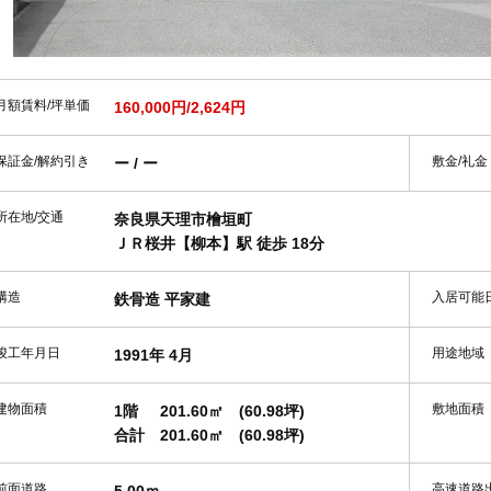
月額賃料/坪単価
160,000円/2,624円
保証金/解約引き
敷金/礼金
ー / ー
所在地/交通
奈良県天理市檜垣町
ＪＲ桜井【柳本】駅 徒歩 18分
構造
入居可能
鉄骨造 平家建
竣工年月日
用途地域
1991年 4月
建物面積
敷地面積
1階
201.60㎡
(60.98坪)
合計
201.60㎡
(60.98坪)
前面道路
高速道路