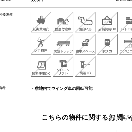
5.00ｍ
付帯設備
備考
・敷地内でウイング車の回転可能
お問い
こちらの物件に関する