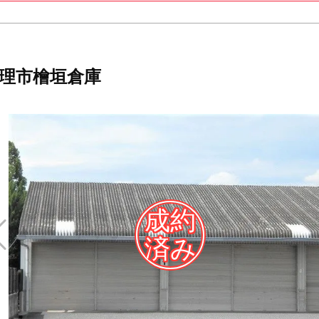
理市檜垣倉庫