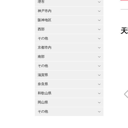
堺市
神戸市内
阪神地区
天
西部
その他
京都市内
南部
その他
滋賀県
奈良県
和歌山県
岡山県
その他