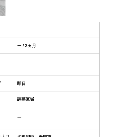
ー / 2ヵ月
日
即日
調整区域
ー
出入口