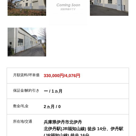
月額賃料/坪単価
330,000円/4,076円
保証金/解約引き
ー / 1ヵ月
敷金/礼金
2ヵ月 / 0
所在地/交通
兵庫県伊丹市北伊丹
北伊丹駅(JR福知山線) 徒歩 14分、伊丹駅
(JR福知山線) 徒歩 16分