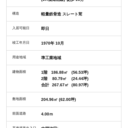
構造
軽量鉄骨造 スレート茸
入居可能日
即日
竣工年月日
1970年 10月
用途地域
準工業地域
建物面積
1階
186.88㎡
(56.53坪)
2階
80.79㎡
(24.44坪)
合計
267.67㎡
(80.97坪)
敷地面積
204.96㎡ (62.00坪)
前面道路
4.00ｍ