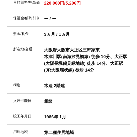
月額賃料/坪単価
220,000円/5,206円
保証金/解約引き
ー / ー
敷金/礼金
3ヵ月 / 1ヵ月
所在地/交通
大阪府大阪市大正区三軒家東
木津川駅(南海汐見橋線) 徒歩 10分、大正駅
(大阪長堀鶴見緑地線) 徒歩 14分、大正駅
(JR大阪環状線) 徒歩 14分
構造
木造 2階建
入居可能日
相談
竣工年月日
1986年 1月
用途地域
第二種住居地域