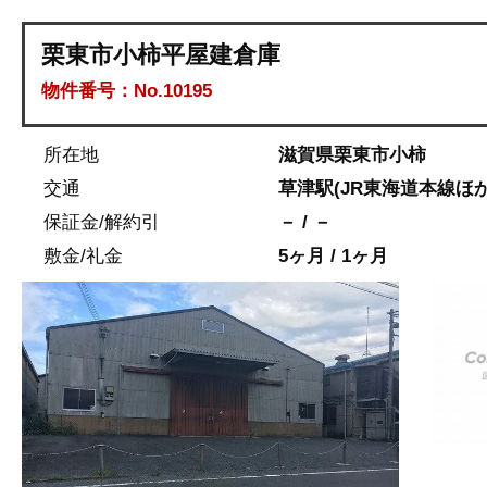
栗東市小柿平屋建倉庫
物件番号：No.10195
所在地
滋賀県栗東市小柿
交通
草津駅(JR東海道本線ほか)
保証金/解約引
－ / －
敷金/礼金
5ヶ月 / 1ヶ月