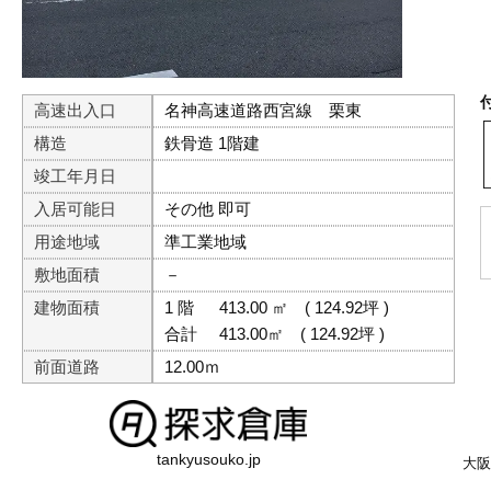
高速出入口
名神高速道路西宮線 栗東
構造
鉄骨造 1階建
竣工年月日
入居可能日
その他 即可
用途地域
準工業地域
敷地面積
－
建物面積
1 階
413.00 ㎡
( 124.92坪 )
合計
413.00㎡
( 124.92坪 )
前面道路
12.00ｍ
tankyusouko.jp
大阪府