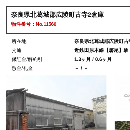
奈良県北葛城郡広陵町古寺2倉庫
物件番号：No.11560
所在地
奈良県北葛城郡広陵町古
交通
近鉄田原本線【箸尾】駅 
保証金/解約引
1.3ヶ月 / 0.6ヶ月
敷金/礼金
－ / －