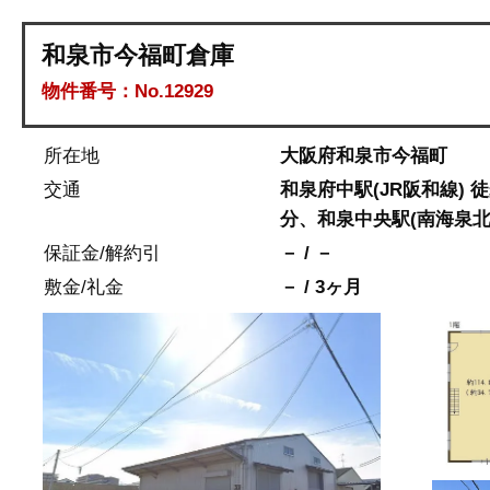
和泉市今福町倉庫
物件番号：No.12929
所在地
大阪府和泉市今福町
交通
和泉府中駅(JR阪和線) 徒
分、和泉中央駅(南海泉北線
保証金/解約引
－ / －
敷金/礼金
－ / 3ヶ月