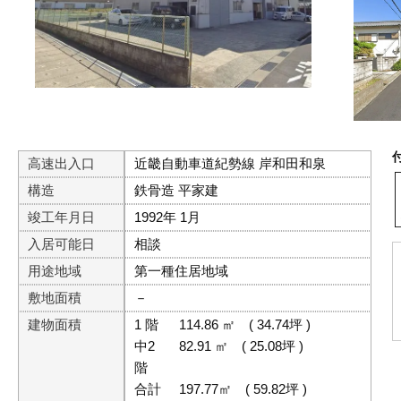
高速出入口
近畿自動車道紀勢線 岸和田和泉
構造
鉄骨造 平家建
竣工年月日
1992年 1月
入居可能日
相談
用途地域
第一種住居地域
敷地面積
－
建物面積
1 階
114.86 ㎡
( 34.74坪 )
中2
82.91 ㎡
( 25.08坪 )
階
合計
197.77㎡
( 59.82坪 )