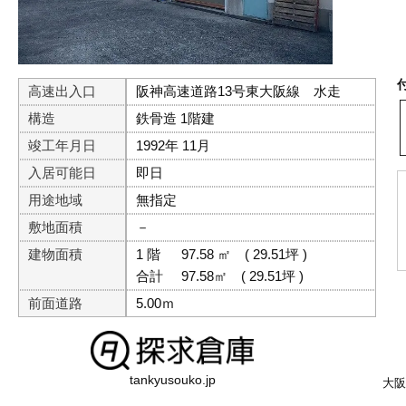
高速出入口
阪神高速道路13号東大阪線 水走
構造
鉄骨造 1階建
竣工年月日
1992年 11月
入居可能日
即日
用途地域
無指定
敷地面積
－
建物面積
1 階
97.58 ㎡
( 29.51坪 )
合計
97.58㎡
( 29.51坪 )
前面道路
5.00ｍ
tankyusouko.jp
大阪府