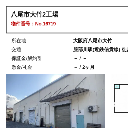
八尾市大竹2工場
物件番号：No.16719
所在地
大阪府八尾市大竹
交通
服部川駅(近鉄信貴線) 徒歩
保証金/解約引
－ / －
敷金/礼金
－ / 2ヶ月