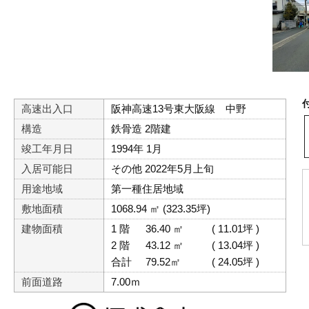
高速出入口
阪神高速13号東大阪線 中野
構造
鉄骨造 2階建
竣工年月日
1994年 1月
入居可能日
その他 2022年5月上旬
用途地域
第一種住居地域
敷地面積
1068.94 ㎡ (323.35坪)
建物面積
1 階
36.40 ㎡
( 11.01坪 )
2 階
43.12 ㎡
( 13.04坪 )
合計
79.52㎡
( 24.05坪 )
前面道路
7.00ｍ