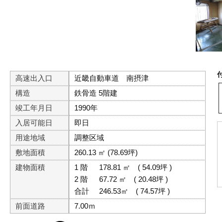
高速出入口
近畿自動車道 南摂津
構造
鉄骨造 5階建
竣工年月日
1990年
入居可能日
即日
用途地域
調整区域
敷地面積
260.13 ㎡ (78.69坪)
建物面積
1 階
178.81 ㎡
( 54.09坪 )
2 階
67.72 ㎡
( 20.48坪 )
合計
246.53㎡
( 74.57坪 )
前面道路
7.00ｍ