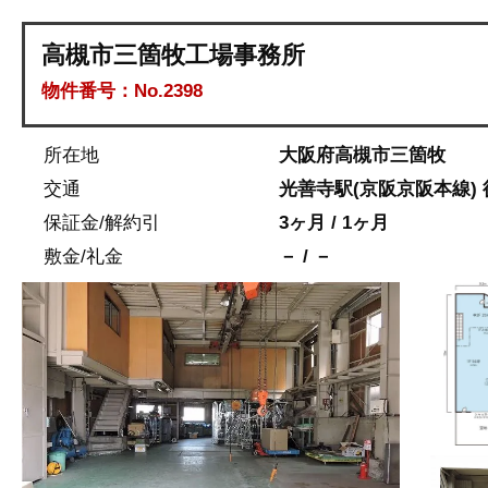
高槻市三箇牧工場事務所
物件番号：No.2398
所在地
大阪府高槻市三箇牧
交通
光善寺駅(京阪京阪本線) 
保証金/解約引
3ヶ月 / 1ヶ月
敷金/礼金
－ / －