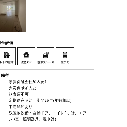
付帯設備
備考
・家賃保証会社加入要1
・火災保険加入要
・飲食店不可
・定期借家契約 期間25年(年数相談)
・中途解約あり
・残置物設備：自動ドア、トイレ2ヶ所、エア
コン3基、照明器具、温水器)