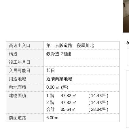
高速出入口
第二京阪道路 寝屋川北
構造
鉄骨造 2階建
竣工年月日
入居可能日
即日
用途地域
近隣商業地域
敷地面積
0.00 ㎡ (坪)
建物面積
1 階
47.82 ㎡
( 14.47坪 )
2 階
47.82 ㎡
( 14.47坪 )
合計
95.64㎡
( 28.94坪 )
前面道路
6.00ｍ