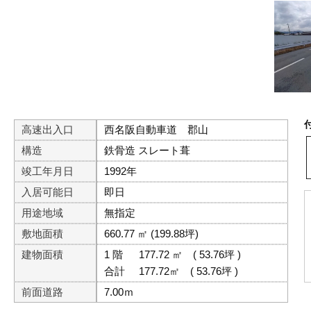
高速出入口
西名阪自動車道 郡山
構造
鉄骨造 スレート葺
竣工年月日
1992年
入居可能日
即日
用途地域
無指定
敷地面積
660.77 ㎡ (199.88坪)
建物面積
1 階
177.72 ㎡
( 53.76坪 )
合計
177.72㎡
( 53.76坪 )
前面道路
7.00ｍ