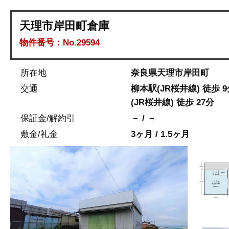
天理市岸田町倉庫
物件番号：No.29594
所在地
奈良県天理市岸田町
交通
柳本駅(JR桜井線) 徒歩 
(JR桜井線) 徒歩 27分
保証金/解約引
－ / －
敷金/礼金
3ヶ月 / 1.5ヶ月