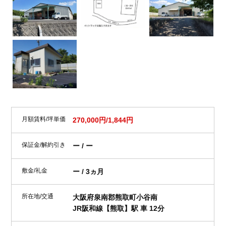
月額賃料/坪単価
270,000円/1,844円
保証金/解約引き
ー / ー
敷金/礼金
ー / 3ヵ月
所在地/交通
大阪府泉南郡熊取町小谷南
JR阪和線【熊取】駅 車 12分