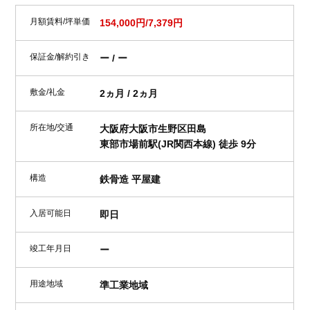
月額賃料/坪単価
154,000円/7,379円
保証金/解約引き
ー / ー
敷金/礼金
2ヵ月 / 2ヵ月
所在地/交通
大阪府大阪市生野区田島
東部市場前駅(JR関西本線) 徒歩 9分
構造
鉄骨造 平屋建
入居可能日
即日
竣工年月日
ー
用途地域
準工業地域