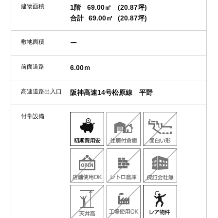
建物面積
1階
69.00㎡
(20.87坪)
合計
69.00㎡
(20.87坪)
敷地面積
ー
前面道路
6.00ｍ
高速道路出入口
阪神高速14号松原線 平野
付帯設備