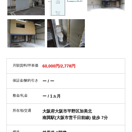
月額賃料/坪単価
60,000円/2,778円
保証金/解約引き
ー / ー
敷金/礼金
ー / 1ヵ月
所在地/交通
大阪府大阪市平野区加美北
南巽駅(大阪市営千日前線) 徒歩 7分
構造