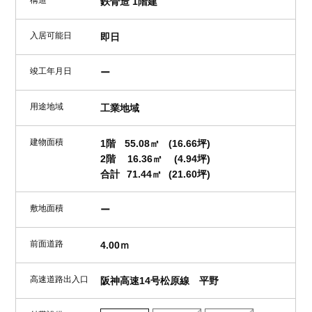
鉄骨造 1階建
入居可能日
即日
竣工年月日
ー
用途地域
工業地域
建物面積
1階
55.08㎡
(16.66坪)
2階
16.36㎡
(4.94坪)
合計
71.44㎡
(21.60坪)
敷地面積
ー
前面道路
4.00ｍ
高速道路出入口
阪神高速14号松原線 平野