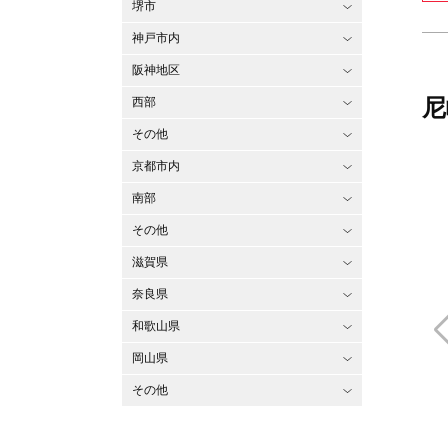
堺市
神戸市内
阪神地区
尼
西部
その他
京都市内
南部
その他
滋賀県
奈良県
和歌山県
岡山県
その他