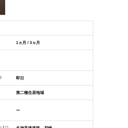
1ヵ月 / 3ヵ月
日
即日
第二種住居地域
ー
出入口