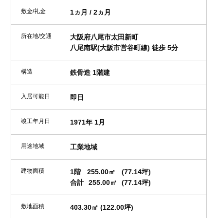
敷金/礼金
1ヵ月 / 2ヵ月
所在地/交通
大阪府八尾市太田新町
八尾南駅(大阪市営谷町線) 徒歩 5分
構造
鉄骨造 1階建
入居可能日
即日
竣工年月日
1971年 1月
用途地域
工業地域
建物面積
1階
255.00㎡
(77.14坪)
合計
255.00㎡
(77.14坪)
敷地面積
403.30㎡ (122.00坪)