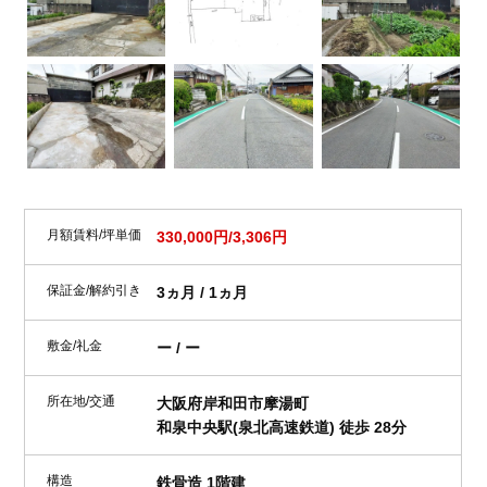
月額賃料/坪単価
330,000円/3,306円
保証金/解約引き
3ヵ月 / 1ヵ月
敷金/礼金
ー / ー
所在地/交通
大阪府岸和田市摩湯町
和泉中央駅(泉北高速鉄道) 徒歩 28分
構造
鉄骨造 1階建