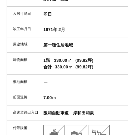
入居可能日
即日
竣工年月日
1971年 2月
用途地域
第一種住居地域
建物面積
1階
330.00㎡
(99.82坪)
合計
330.00㎡
(99.82坪)
敷地面積
ー
前面道路
7.00ｍ
高速道路出入口
阪和自動車道 岸和田和泉
付帯設備