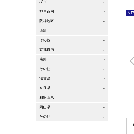
堺市
神戸市内
NE
阪神地区
西部
その他
京都市内
南部
その他
滋賀県
奈良県
和歌山県
岡山県
その他