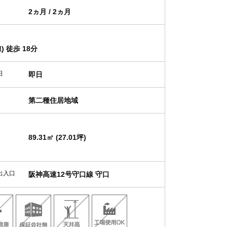
2ヵ月 / 2ヵ月
 徒歩 18分
日
即日
第二種住居地域
89.31㎡ (27.01坪)
出入口
阪神高速12号守口線 守口