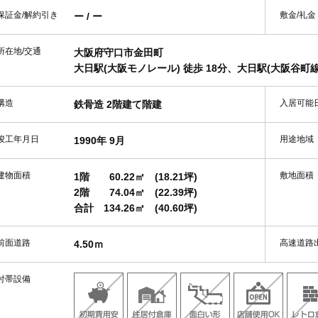
保証金/解約引き
敷金/礼金
ー / ー
所在地/交通
大阪府守口市金田町
大日駅(大阪モノレール) 徒歩 18分、大日駅(大阪谷町線)
構造
入居可能
鉄骨造 2階建て階建
竣工年月日
用途地域
1990年 9月
建物面積
敷地面積
1階
60.22㎡
(18.21坪)
2階
74.04㎡
(22.39坪)
合計
134.26㎡
(40.60坪)
前面道路
高速道路
4.50ｍ
付帯設備