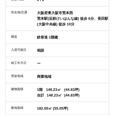
所在地/交通
大阪府東大阪市荒本西
荒本駅(近鉄けいはんな線) 徒歩 6分、長田駅
(大阪中央線) 徒歩 10分
構造
鉄骨造 1階建
入居可能日
相談
竣工年月日
ー
用途地域
商業地域
建物面積
1階
148.23㎡
(44.83坪)
合計
148.23㎡
(44.83坪)
敷地面積
182.00㎡ (55.05坪)