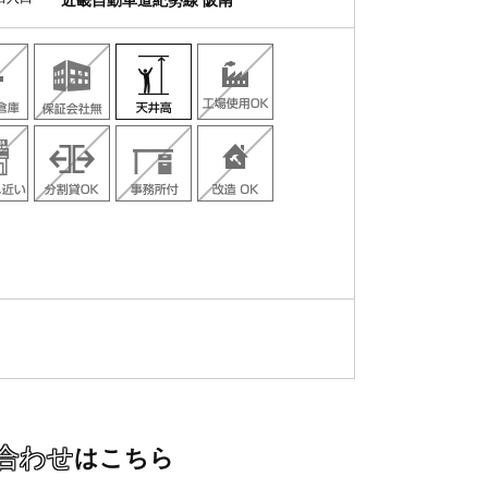
近畿自動車道紀勢線 阪南
合わせ
はこちら