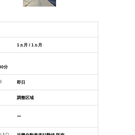
1ヵ月 / 1ヵ月
30分
日
即日
調整区域
ー
出入口