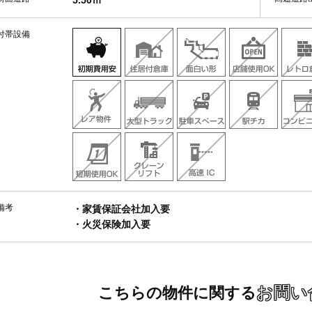
5.50ｍ
付帯設備
備考
・家賃保証会社加入要
・火災保険加入要
お問い
こちらの物件に関する