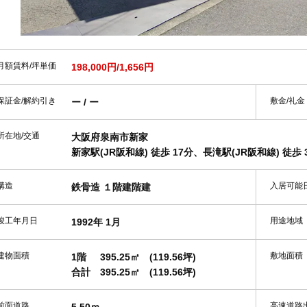
月額賃料/坪単価
198,000円/1,656円
保証金/解約引き
敷金/礼金
ー / ー
所在地/交通
大阪府泉南市新家
新家駅(JR阪和線) 徒歩 17分、長滝駅(JR阪和線) 徒歩 
構造
入居可能
鉄骨造 １階建階建
竣工年月日
用途地域
1992年 1月
建物面積
敷地面積
1階
395.25㎡
(119.56坪)
合計
395.25㎡
(119.56坪)
前面道路
高速道路