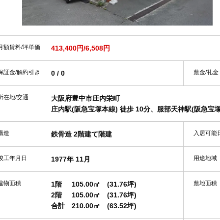
月額賃料/坪単価
413,400円/6,508円
保証金/解約引き
敷金/礼金
0 / 0
所在地/交通
大阪府豊中市庄内栄町
庄内駅(阪急宝塚本線) 徒歩 10分、服部天神駅(阪急宝塚本
構造
入居可能
鉄骨造 2階建て階建
竣工年月日
用途地域
1977年 11月
建物面積
敷地面積
1階
105.00㎡
(31.76坪)
2階
105.00㎡
(31.76坪)
合計
210.00㎡
(63.52坪)