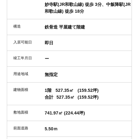
妙寺駅(JR和歌山線) 徒歩 3分、中飯降駅(JR
和歌山線) 徒歩 18分
構造
鉄骨造 平屋建て階建
入居可能日
即日
竣工年月日
ー
用途地域
無指定
建物面積
1階
527.35㎡
(159.52坪)
合計
527.35㎡
(159.52坪)
敷地面積
741.97㎡ (224.44坪)
前面道路
5.50ｍ