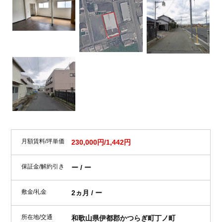
月額賃料/坪単価
230,000円/1,442円
保証金/解約引き
ー / ー
敷金/礼金
2ヵ月 / ー
所在地/交通
和歌山県伊都郡かつらぎ町丁ノ町