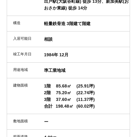
出戸駅(大阪谷町線) 徒歩 13分、新加美駅(お
おさか東線) 徒歩 14分
構造
軽量鉄骨造 3階建て階建
入居可能日
相談
竣工年月日
1984年 12月
用途地域
準工業地域
建物面積
1階
85.68㎡
(25.91坪)
2階
75.20㎡
(22.74坪)
3階
37.60㎡
(11.37坪)
合計
198.48㎡
(60.02坪)
敷地面積
ー
前面道路