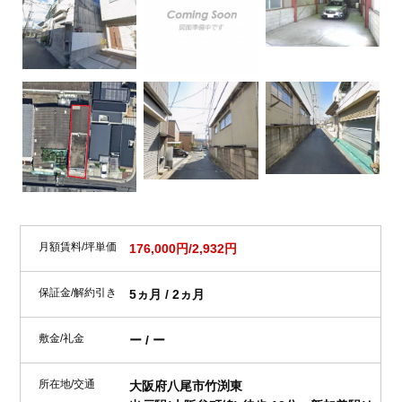
月額賃料/坪単価
176,000円/2,932円
保証金/解約引き
5ヵ月 / 2ヵ月
敷金/礼金
ー / ー
所在地/交通
大阪府八尾市竹渕東