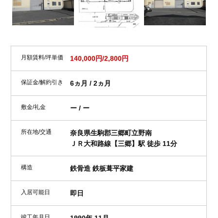
月額賃料/坪単価
140,000円/2,800円
保証金/解約引き
6ヵ月 / 2ヵ月
敷金/礼金
ー / ー
所在地/交通
奈良県生駒郡三郷町立野南
ＪＲ大和路線【三郷】駅 徒歩 11分
構造
鉄骨造 鉄板葺平家建
入居可能日
即日
竣工年月日