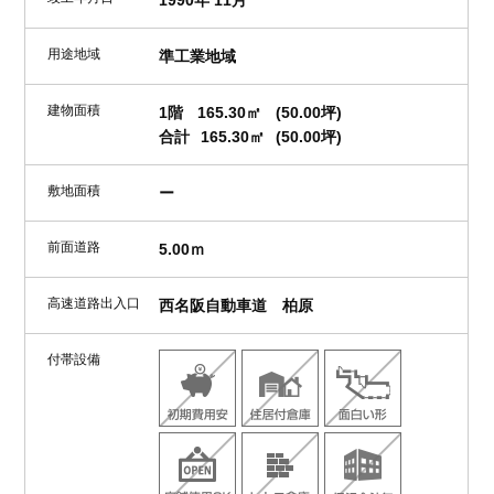
1990年 11月
用途地域
準工業地域
建物面積
1階
165.30㎡
(50.00坪)
合計
165.30㎡
(50.00坪)
敷地面積
ー
前面道路
5.00ｍ
高速道路出入口
西名阪自動車道 柏原
付帯設備