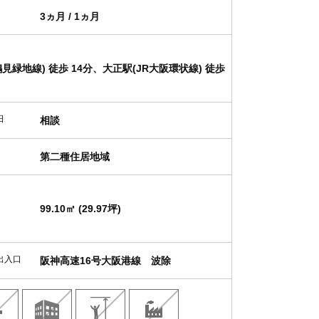
3ヵ月 / 1ヵ月
見緑地線) 徒歩 14分、大正駅(JR大阪環状線) 徒歩
日
相談
第二種住居地域
99.10㎡ (29.97坪)
出入口
阪神高速16号大阪港線 波除