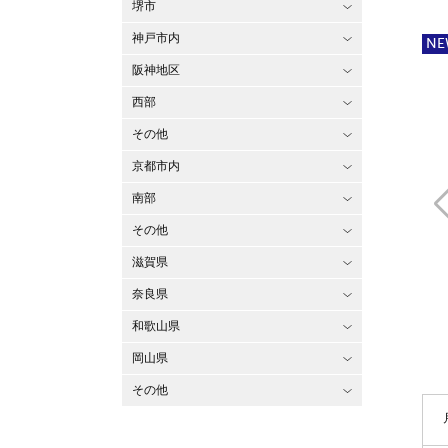
堺市
神戸市内
NE
阪神地区
西部
その他
京都市内
南部
その他
滋賀県
奈良県
和歌山県
岡山県
その他