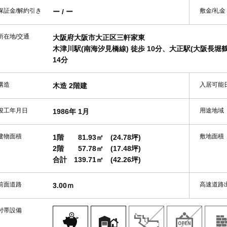
保証金/解約引き
敷金/礼金
ー / ー
所在地/交通
大阪府大阪市大正区三軒家東
木津川駅(南海汐見橋線) 徒歩 10分、大正駅(大阪長堀鶴
14分
構造
入居可能
木造 2階建
竣工年月日
用途地域
1986年 1月
建物面積
敷地面積
1階
81.93㎡
(24.78坪)
2階
57.78㎡
(17.48坪)
合計
139.71㎡
(42.26坪)
前面道路
高速道路
3.00ｍ
付帯設備